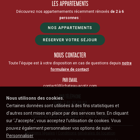
LES APPARTEMENTS
Découvrez nos appartemements récemment rénovés
de 2 à 6
personnes
:
NOS APPARTEMENTS
RÉSERVER VOTRE SÉJOUR
NOUS CONTACTER
Toute l'équipe est à votre disposition en cas de questions depuis
notre
formulaire de contact
.
PAR EMAIL
contact(@)chateau-acotz.com
PAR TÉLÉPHONE
Nous utilisons des cookies.
(+33) 7 81 92 39 83
Certaines données sont utilisées à des fins statistiques et
Langues : FR / UK
d’autres sont mises en place par des services tiers. En cliquant
Ouvert du lundi au vendredi de 9h00 à 12h00
sur ‘J'accepte‘, vous acceptez l’utilisation de cookies. Vous
pouvez également personnaliser vos options de suivi :
Mentions légales
|
Conditions générales de location
Personnaliser