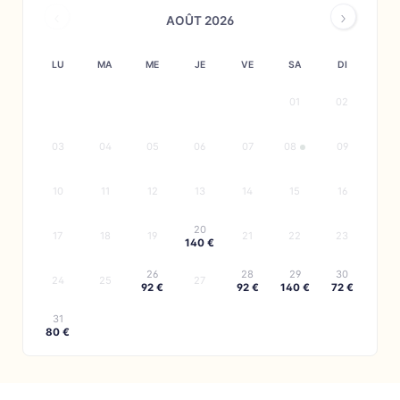
AOÛT 2026
LU
MA
ME
JE
VE
SA
DI
01
02
132 €
03
04
05
06
07
08
09
10
11
12
13
14
15
16
20
17
18
19
21
22
23
140 €
26
28
29
30
24
25
27
92 €
92 €
140 €
72 €
31
80 €